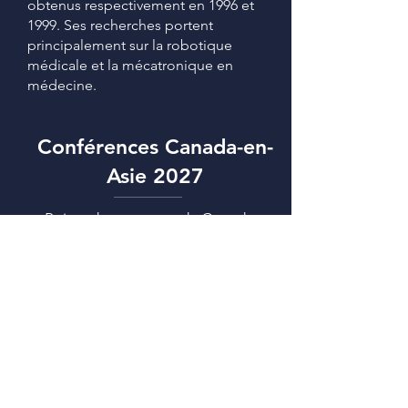
obtenus respectivement en 1996 et
1999. Ses recherches portent
principalement sur la robotique
médicale et la mécatronique en
médecine.
Conférences Canada-en-
Asie 2027
Points de rencontre du Canada et
de l’Asie : idées, investissements et
impacts
La semaine CCEA2027 :
du 1 au 5
mars 2027
CCEA2027:
du 3 au 5 mars 2027
l'hôtel Shangri-La de Singapour