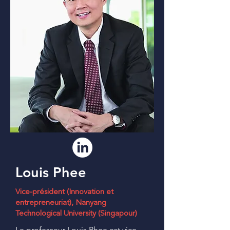
Louis Phee
Vice-président (Innovation et
entrepreneuriat), Nanyang
Technological University (Singapour)
Le professeur Louis Phee est vice-